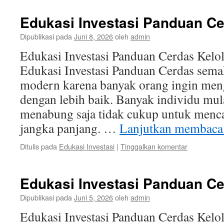
Edukasi Investasi Panduan C
Dipublikasi pada
Juni 8, 2026
oleh
admin
Edukasi Investasi Panduan Cerdas Kel
Edukasi Investasi Panduan Cerdas semak
modern karena banyak orang ingin men
dengan lebih baik. Banyak individu mu
menabung saja tidak cukup untuk mencap
jangka panjang. …
Lanjutkan membac
Ditulis pada
Edukasi Investasi
|
Tinggalkan komentar
Edukasi Investasi Panduan C
Dipublikasi pada
Juni 5, 2026
oleh
admin
Edukasi Investasi Panduan Cerdas Kelo