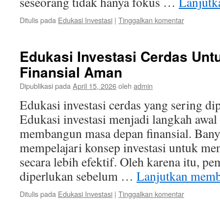
seseorang tidak hanya fokus …
Lanjut
Ditulis pada
Edukasi Investasi
|
Tinggalkan komentar
Edukasi Investasi Cerdas Un
Finansial Aman
Dipublikasi pada
April 15, 2026
oleh
admin
Edukasi investasi cerdas yang sering di
Edukasi investasi menjadi langkah awal
membangun masa depan finansial. Bany
mempelajari konsep investasi untuk me
secara lebih efektif. Oleh karena itu, 
diperlukan sebelum …
Lanjutkan mem
Ditulis pada
Edukasi Investasi
|
Tinggalkan komentar